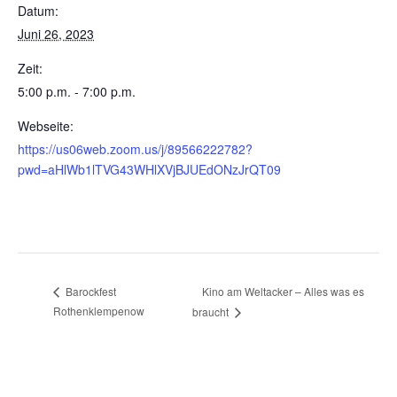
Datum:
Juni 26, 2023
Zeit:
5:00 p.m. - 7:00 p.m.
Webseite:
https://us06web.zoom.us/j/89566222782?
pwd=aHlWb1lTVG43WHlXVjBJUEdONzJrQT09
Kino am Weltacker – Alles was es
Barockfest
Rothenklempenow
braucht