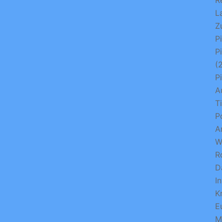
R
L
Z
P
P
(
P
A
T
P
A
W
R
D
I
K
E
M