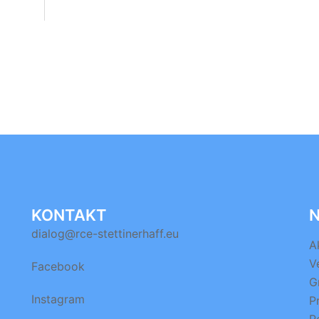
KONTAKT
N
dialog@rce-stettinerhaff.eu
A
V
Facebook
G
Instagram
P