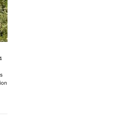
4
ts
ion