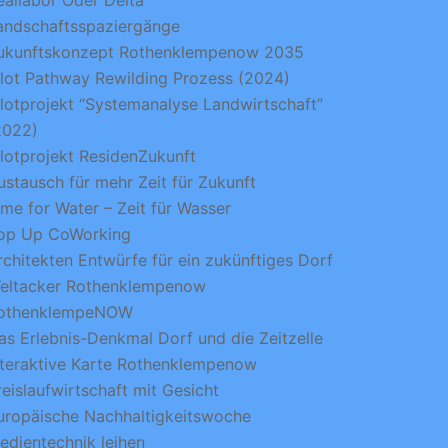
eallabor Oder Delta
andschaftsspaziergänge
ukunftskonzept Rothenklempenow 2035
ilot Pathway Rewilding Prozess (2024)
ilotprojekt “Systemanalyse Landwirtschaft”
2022)
ilotprojekt ResidenZukunft
ustausch für mehr Zeit für Zukunft
ime for Water – Zeit für Wasser
op Up CoWorking
rchitekten Entwürfe für ein zukünftiges Dorf
eltacker Rothenklempenow
othenklempeNOW
as Erlebnis-Denkmal Dorf und die Zeitzelle
nteraktive Karte Rothenklempenow
reislaufwirtschaft mit Gesicht
uropäische Nachhaltigkeitswoche
edientechnik leihen